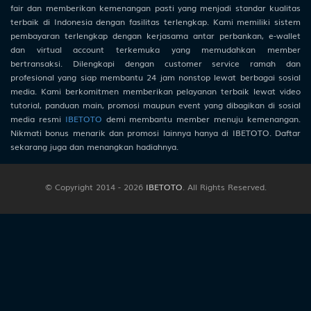
fair dan memberikan kemenangan pasti yang menjadi standar kualitas
H
Red Bull Salzburg
terbaik di Indonesia dengan fasilitas terlengkap. Kami memiliki sistem
pembayaran terlengkap dengan kerjasama antar perbankan, e-wallet
W
Pafos FC
dan virtual account terkemuka yang memudahkan member
bertransaksi. Dilengkapi dengan customer service ramah dan
-1.00
HDP
1.00
-1.13
Odds
-1.06
profesional yang siap membantu 24 jam nonstop lewat berbagai sosial
media. Kami berkomitmen memberikan pelayanan terbaik lewat video
PLAY
tutorial, panduan main, promosi maupun event yang dibagikan di sosial
media resmi
IBETOTO
demi membantu member menuju kemenangan.
Jagiello... vs Rangers ...
i
Nikmati bonus menarik dan promosi lainnya hanya di IBETOTO. Daftar
06/08 23:00PM
sekarang juga dan menangkan hadiahnya.
H
Jagiellonia Bialystok
W
Rangers FC
© Copyright 2014 - 2026
IBETOTO
. All Rights Reserved.
0.25
HDP
-0.25
-1.26
Odds
1.03
PLAY
Maccabi ... vs CSKA Sof...
i
06/08 23:00PM
H
Maccabi Tel Aviv