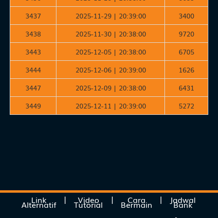
Brentfor... vs Tottenha...
3437
2025-11-29 | 20:39:00
3400
i
23/08 00:30AM
3438
2025-11-30 | 20:38:00
9720
H
Brentford
3443
2025-12-05 | 20:38:00
6705
W
Tottenham Hotspur
3444
2025-12-06 | 20:39:00
1626
0.00
HDP
0.00
-1.28
Odds
1.11
3447
2025-12-09 | 20:38:00
6431
PLAY
3449
2025-12-11 | 20:39:00
5272
Racing S... vs Villarre...
i
16/08 22:00PM
H
Racing Santander
W
Villarreal
0.50
HDP
-0.50
-1.31
Odds
-1.13
PLAY
|
|
|
Link
Video
Cara
Jadwal
Alternatif
Tutorial
Bermain
Bank
Parma Ca... vs Cagliari
i
23/08 01:45AM