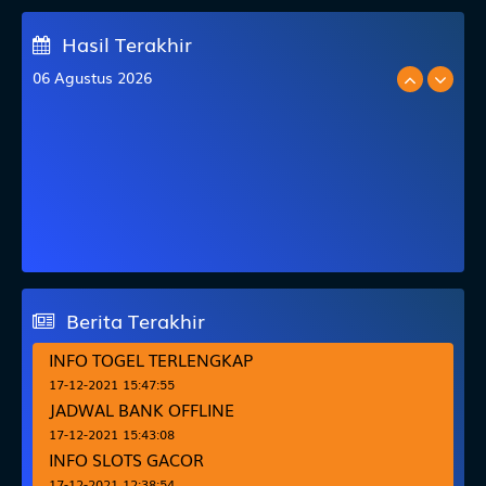
H
Hull City
Hasil Terakhir
W
Manchester United
06 Agustus 2026
1.25
HDP
-1.25
-1.12
Odds
-1.01
3D KANSAS
402
PLAY
5D LOUISIANA
13499
Sevilla vs Rayo Val...
i
16/08 22:00PM
3D LOUISIANA
011
H
Sevilla
3D MARYLAND
108
W
Rayo Vallecano
-0.25
HDP
0.25
1.07
Odds
-1.05
Berita Terakhir
PLAY
INFO TOGEL TERLENGKAP
17-12-2021 15:47:55
Celta Vi... vs Osasuna
i
16/08 22:00PM
JADWAL BANK OFFLINE
17-12-2021 15:43:08
H
Celta Vigo
INFO SLOTS GACOR
W
Osasuna
17-12-2021 12:38:54