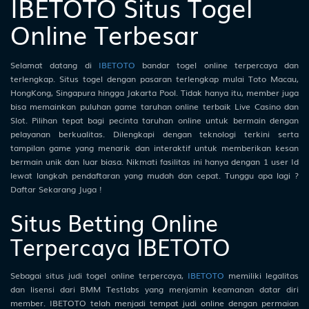
IBETOTO Situs Togel
Online Terbesar
H
Parma Calcio
W
Cagliari
Selamat datang di
IBETOTO
bandar togel online terpercaya dan
0.00
HDP
0.00
-1.16
Odds
1.02
terlengkap. Situs togel dengan pasaran terlengkap mulai Toto Macau,
HongKong, Singapura hingga Jakarta Pool. Tidak hanya itu, member juga
PLAY
bisa memainkan puluhan game taruhan online terbaik Live Casino dan
Slot. Pilihan tepat bagi pecinta taruhan online untuk bermain dengan
Genoa vs Napoli
pelayanan berkualitas. Dilengkapi dengan teknologi terkini serta
i
23/08 01:45AM
tampilan game yang menarik dan interaktif untuk memberikan kesan
bermain unik dan luar biasa. Nikmati fasilitas ini hanya dengan 1 user Id
H
Genoa
lewat langkah pendaftaran yang mudah dan cepat. Tunggu apa lagi ?
Daftar Sekarang Juga !
W
Napoli
Situs Betting Online
0.75
HDP
-0.75
-1.28
Odds
1.11
Terpercaya IBETOTO
PLAY
Red Bull... vs Pafos FC
Sebagai situs judi togel online terpercaya,
IBETOTO
memiliki legalitas
i
07/08 00:00AM
Promo
dan lisensi dari BMM Testlabs yang menjamin keamanan datar diri
PROMO SBO SPORT
member. IBETOTO telah menjadi tempat judi online dengan permaian