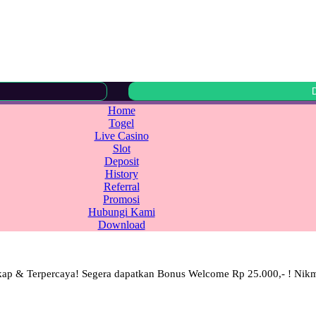
Home
Togel
Live Casino
Slot
Deposit
History
Referral
Promosi
Hubungi Kami
Download
 & Terpercaya! Segera dapatkan Bonus Welcome Rp 25.000,- ! Nikmati