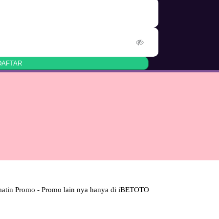
DAFTAR
n Promo - Promo lain nya hanya di iBETOTO.