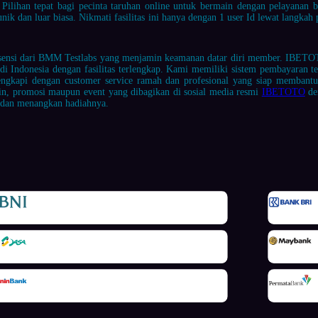
ilihan tepat bagi pecinta taruhan online untuk bermain dengan pelayanan ber
k dan luar biasa. Nikmati fasilitas ini hanya dengan 1 user Id lewat langkah
lisensi dari BMM Testlabs yang menjamin keamanan datar diri member. IBETOT
di Indonesia dengan fasilitas terlengkap. Kami memiliki sistem pembayaran t
ngkapi dengan customer service ramah dan profesional yang siap membantu
in, promosi maupun event yang dibagikan di sosial media resmi
IBETOTO
de
 dan menangkan hadiahnya.