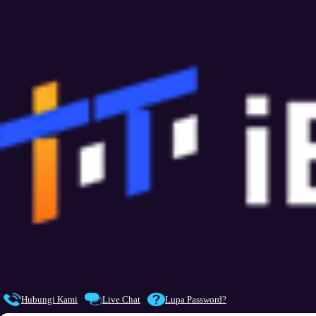
Hubungi Kami
Live Chat
Lupa Password?