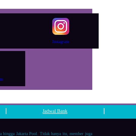
Instagram
am
Jadwal Bank
a hingga Jakarta Pool. Tidak hanya itu, member juga